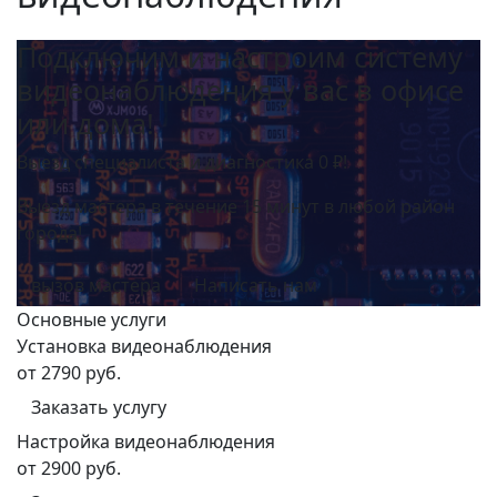
Подключим и настроим систему
видеонаблюдения у вас в офисе
или дома!
Выезд специалиста и диагностика 0 ₽!
Выезд мастера в течение 15 минут в любой район
города!
вызов мастера
Написать нам
Основные услуги
Установка видеонаблюдения
от 2790 руб.
Заказать услугу
Настройка видеонаблюдения
от 2900 руб.