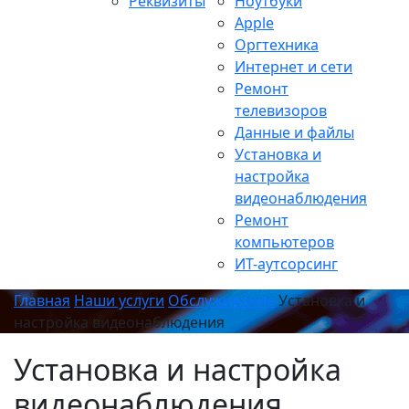
Реквизиты
Ноутбуки
Apple
Оргтехника
Интернет и сети
Ремонт
телевизоров
Данные и файлы
Установка и
настройка
видеонаблюдения
Ремонт
компьютеров
ИТ-аутсорсинг
Главная
Наши услуги
Обслуживание
Установка и
настройка видеонаблюдения
Установка и настройка
видеонаблюдения