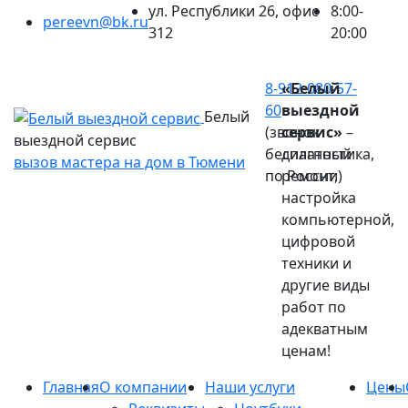
ул. Республики 26, офис
8:00-
pereevn@bk.ru
312
20:00
Ваш город:
Тюмень
8-912-080-57-
«Белый
60
выездной
Белый
(звонок
сервис»
–
выездной сервис
бесплатный
диагностика,
вызов мастера на дом в Тюмени
по России)
ремонт,
настройка
компьютерной,
цифровой
техники и
другие виды
работ по
адекватным
ценам!
Главная
О компании
Наши услуги
Цены